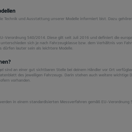
dellen
e Technik und Ausstattung unserer Modelle informiert bist. Dazu gehöre
EU-Verordnung 540/2014. Diese gilt seit Juli 2016 und definiert die eur
 unterschieden sich je nach Fahrzeugklasse bzw. dem Verhältnis von Fah
dürfen lauter sein als leichtere Modelle.
onen?
sind an einer gut sichtbaren Stelle bei deinem Händler vor Ort verfügbar
tenblatt des jeweiligen Fahrzeugs. Darin stehen auch weitere wichtige D
ofern vorhanden.
ge werden in einem standardisierten Messverfahren gemäß EU-Verordnu