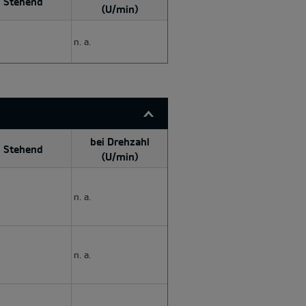
Stehend
(U/min)
n. a.
bei Drehzahl
Stehend
(U/min)
n. a.
n. a.