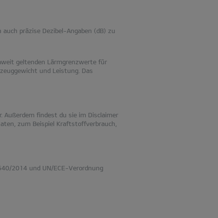
n auch präzise Dezibel-Angaben (dB) zu
opaweit geltenden Lärmgrenzwerte für
rzeuggewicht und Leistung. Das
. Außerdem findest du sie im Disclaimer
aten, zum Beispiel Kraftstoffverbrauch,
ng 540/2014 und UN/ECE-Verordnung