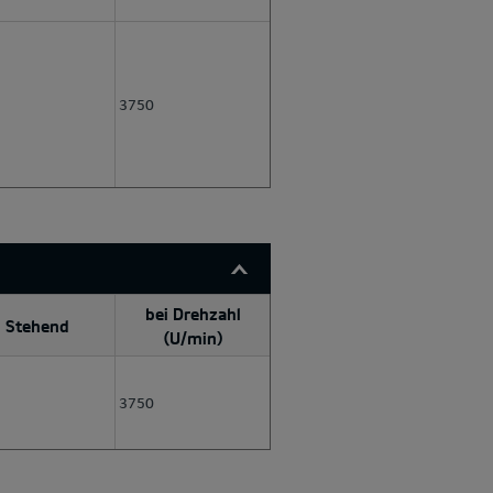
3750
bei Drehzahl
Stehend
(U/min)
3750