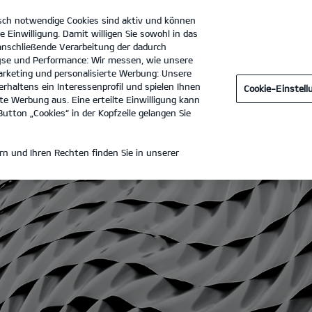
sch notwendige Cookies sind aktiv und können
e Einwilligung. Damit willigen Sie sowohl in das
 anschließende Verarbeitung der dadurch
se und Performance: Wir messen, wie unsere
Auto-Center-Lange GmbH
Tel. :
03362 - 880020
rketing und personalisierte Werbung: Unsere
rhaltens ein Interessenprofil und spielen Ihnen
Cookie-Einstel
V Nutzfahrzeuge
Modelle
Business
Angebote
E
e Werbung aus. Eine erteilte Einwilligung kann
utton „Cookies“ in der Kopfzeile gelangen Sie
n und Ihren Rechten finden Sie in unserer