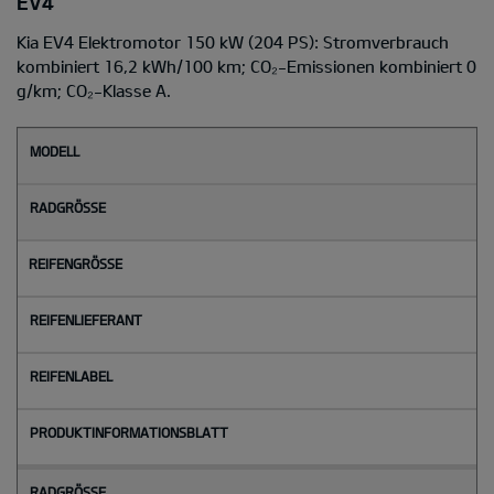
EV4
Kia EV4 Elektromotor 150 kW (204 PS): Stromverbrauch
kombiniert 16,2 kWh/100 km; CO₂-Emissionen kombiniert 0
g/km; CO₂-Klasse A.
M
o
d
e
l
l
Radgröße
Reifengröße
Reifenlieferant
Reifenlabel