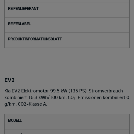
EV2
Kia EV2 Elektromotor 99,5 kW (135 PS): Stromverbrauch
kombiniert 16,3 kWh/100 km. CO₂-Emissionen kombiniert 0
g/km. CO2-Klasse A.
M
o
d