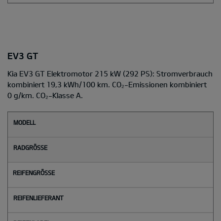
EV3 GT
Kia EV3 GT Elektromotor 215 kW (292 PS): Stromverbrauch
kombiniert 19,3 kWh/100 km. CO₂-Emissionen kombiniert
0 g/km. CO₂-Klasse A.
M
o
d
e
l
l
Radgröße
Reifengröße
Reifenlieferant
Reifenlabel