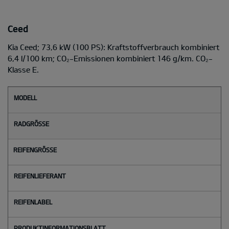
Ceed
Kia Ceed; 73,6 kW (100 PS): Kraftstoffverbrauch kombiniert
6,4 l/100 km; CO₂-Emissionen kombiniert 146 g/km. CO₂-
Klasse E.
M
o
d
e
l
l
Radgröße
Reifengröße
Reifenlieferant
Reifenlabel