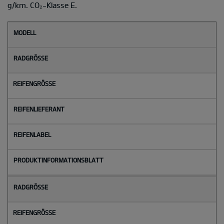
g/km. CO₂-Klasse E.
M
o
d
e
l
l
Radgröße
Reifengröße
Reifenlieferant
Reifenlabel