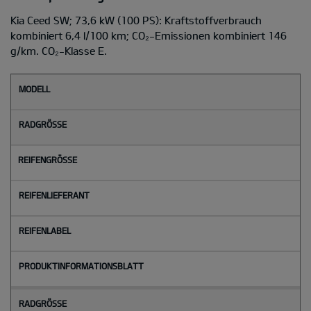
Kia Ceed SW; 73,6 kW (100 PS): Kraftstoffverbrauch
kombiniert 6,4 l/100 km; CO₂-Emissionen kombiniert 146
g/km. CO₂-Klasse E.
M
o
d
e
l
l
Radgröße
Reifengröße
Reifenlieferant
Reifenlabel