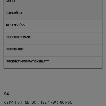
M
o
d
e
l
l
Radgröße
Reifengröße
Reifenlieferant
Reifenlabel
K4
Kia K4 1.6 T-GDI DCT; 132,4 kW
(180 PS):