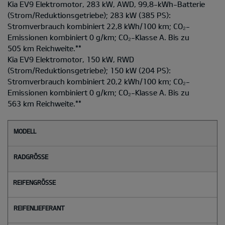
Kia EV9 Elektromotor, 283 kW, AWD, 99,8-kWh-Batterie
(Strom/Reduktionsgetriebe); 283 kW (385 PS):
Stromverbrauch kombiniert 22,8 kWh/100 km; CO₂-
Emissionen kombiniert 0 g/km; CO₂-Klasse A. Bis zu
505 km Reichweite.
**
Kia EV9 Elektromotor, 150 kW, RWD
(Strom/Reduktionsgetriebe); 150 kW (204 PS):
Stromverbrauch kombiniert 20,2 kWh/100 km; CO₂-
Emissionen kombiniert 0 g/km; CO₂-Klasse A. Bis zu
563 km Reichweite.
**
M
o
d
e
l
l
Radgröße
Reifengröße
Reifenlieferant
Reifenlabel