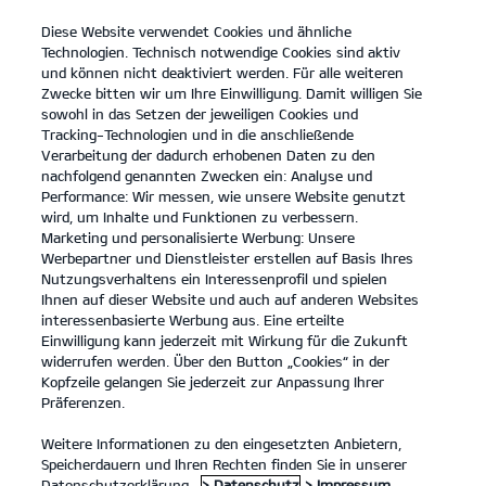
Diese Website verwendet Cookies und ähnliche
open
Technologien. Technisch notwendige Cookies sind aktiv
menu
und können nicht deaktiviert werden. Für alle weiteren
KONTAKT
Zwecke bitten wir um Ihre Einwilligung. Damit willigen Sie
sowohl in das Setzen der jeweiligen Cookies und
Tracking-Technologien und in die anschließende
REIFENLABELINFORMATION
Verarbeitung der dadurch erhobenen Daten zu den
nachfolgend genannten Zwecken ein: Analyse und
Performance: Wir messen, wie unsere Website genutzt
INFOS ZU REIFENLABELN
wird, um Inhalte und Funktionen zu verbessern.
Marketing und personalisierte Werbung: Unsere
Klare Informationen für bessere
Werbepartner und Dienstleister erstellen auf Basis Ihres
Kaufentscheidungen.
Nutzungsverhaltens ein Interessenprofil und spielen
Ihnen auf dieser Website und auch auf anderen Websites
Reifentypen vergleichen? Das geht ganz einfach: Die
interessenbasierte Werbung aus. Eine erteilte
Symbole des Reifenlabels helfen dir dabei.
Einwilligung kann jederzeit mit Wirkung für die Zukunft
widerrufen werden. Über den Button „Cookies“ in der
Kopfzeile gelangen Sie jederzeit zur Anpassung Ihrer
Präferenzen.
Weitere Informationen zu den eingesetzten Anbietern,
Speicherdauern und Ihren Rechten finden Sie in unserer
Datenschutzerklärung.
> Datenschutz
> Impressum