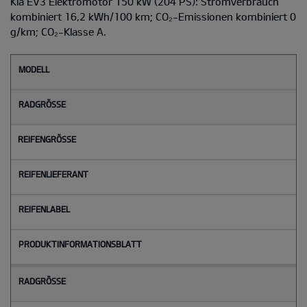
Kia EV3 Elektromotor 150 kW (204 PS): Stromverbrauch
kombiniert 16,2 kWh/100 km; CO₂-Emissionen kombiniert 0
g/km; CO₂-Klasse A.
M
o
d
e
l
l
Radgröße
Reifengröße
Reifenlieferant
Reifenlabel