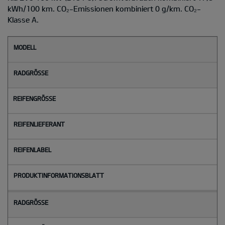
kWh/100 km. CO₂-Emissionen kombiniert 0 g/km. CO₂-
Klasse A.
M
o
d
e
l
l
Radgröße
Reifengröße
Reifenlieferant
Reifenlabel