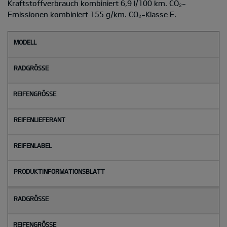
Kraftstoffverbrauch kombiniert 6,9 l/100 km. CO₂-
Emissionen kombiniert 155 g/km. CO₂-Klasse E.
M
o
d
e
l
l
Radgröße
Reifengröße
Reifenlieferant
Reifenlabel