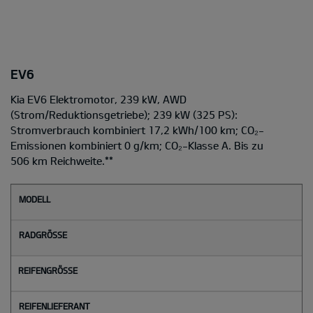
EV6
Kia EV6 Elektromotor, 239 kW, AWD
(Strom/Reduktionsgetriebe); 239 kW (325 PS):
Stromverbrauch kombiniert 17,2 kWh/100 km; CO₂-
Emissionen kombiniert 0 g/km; CO₂-Klasse A. Bis zu
506 km Reichweite.
**
M
o
d
e
l
l