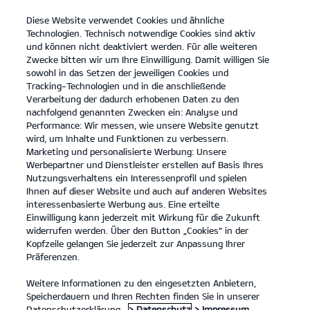
Diese Website verwendet Cookies und ähnliche
open
Technologien. Technisch notwendige Cookies sind aktiv
menu
und können nicht deaktiviert werden. Für alle weiteren
KONTAKT
Zwecke bitten wir um Ihre Einwilligung. Damit willigen Sie
sowohl in das Setzen der jeweiligen Cookies und
Tracking-Technologien und in die anschließende
Verarbeitung der dadurch erhobenen Daten zu den
nachfolgend genannten Zwecken ein: Analyse und
Performance: Wir messen, wie unsere Website genutzt
wird, um Inhalte und Funktionen zu verbessern.
Marketing und personalisierte Werbung: Unsere
Werbepartner und Dienstleister erstellen auf Basis Ihres
Nutzungsverhaltens ein Interessenprofil und spielen
Ihnen auf dieser Website und auch auf anderen Websites
interessenbasierte Werbung aus. Eine erteilte
Einwilligung kann jederzeit mit Wirkung für die Zukunft
widerrufen werden. Über den Button „Cookies“ in der
Kopfzeile gelangen Sie jederzeit zur Anpassung Ihrer
Präferenzen.
Weitere Informationen zu den eingesetzten Anbietern,
Speicherdauern und Ihren Rechten finden Sie in unserer
PBV Nutzfahrzeuge
Datenschutzerklärung.
> Datenschutz
> Impressum